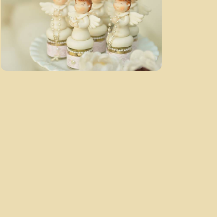
3104
56