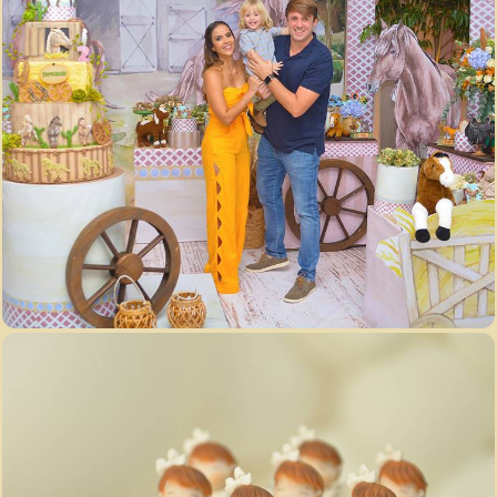
4090
66