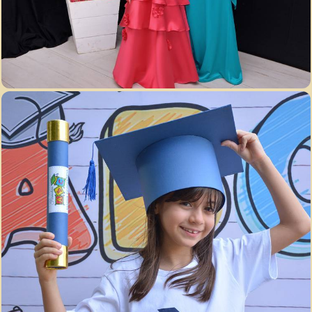
4255
60