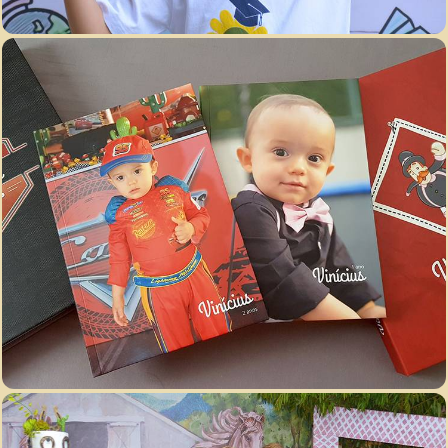
4474
65