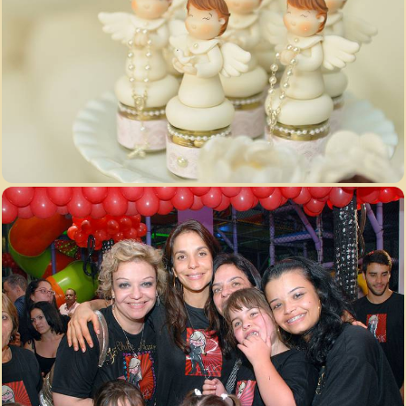
3100
56
3676
12