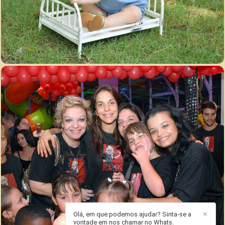
3685
12
Olá, em que podemos ajudar? Sinta-se a
✕
vontade em nos chamar no Whats.