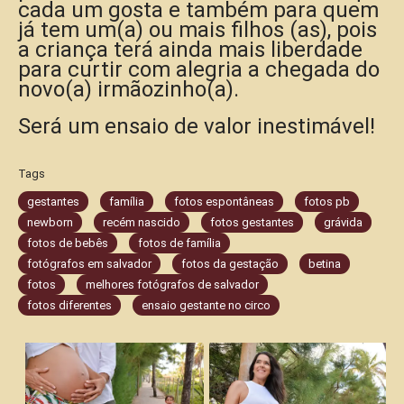
cada um gosta e também para quem
já tem um(a) ou mais filhos (as), pois
a criança terá ainda mais liberdade
para curtir com alegria a chegada do
novo(a) irmãozinho(a).
Será um ensaio de valor inestimável!
Tags
gestantes
família
fotos espontâneas
fotos pb
newborn
recém nascido
fotos gestantes
grávida
fotos de bebês
fotos de família
fotógrafos em salvador
fotos da gestação
betina
fotos
melhores fotógrafos de salvador
fotos diferentes
ensaio gestante no circo