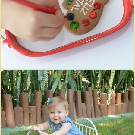
3629
79