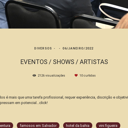
DIVERSOS
06/JANEIRO/2022
EVENTOS / SHOWS / ARTISTAS
2126
visualizações
10
curtidas
dos é mais que uma tarefa profissional, requer experiência, discrição e objeti
pressam em potencial...click!
entura
famosos em Salvador
hotel da bahia
vini figueira