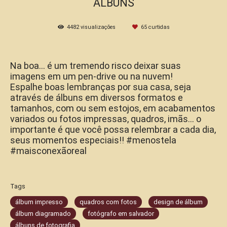
ÁLBUNS
4482
visualizações
65
curtidas
Na boa... é um tremendo risco deixar suas
imagens em um pen-drive ou na nuvem!
Espalhe boas lembranças por sua casa, seja
através de álbuns em diversos formatos e
tamanhos, com ou sem estojos, em acabamentos
variados ou fotos impressas, quadros, imãs... o
importante é que você possa relembrar a cada dia,
seus momentos especiais!! #menostela
#maisconexãoreal
Tags
álbum impresso
quadros com fotos
design de álbum
álbum diagramado
fotógrafo em salvador
álbuns de fotografia