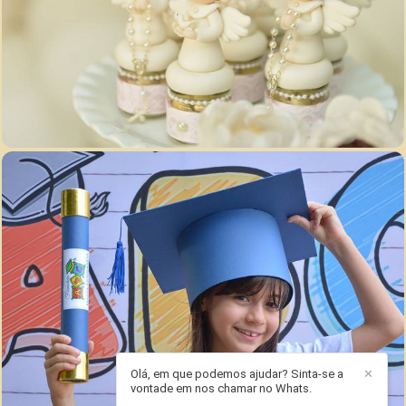
3102
56
4256
60
Olá, em que podemos ajudar? Sinta-se a
✕
vontade em nos chamar no Whats.