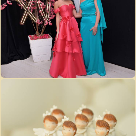
2864
86